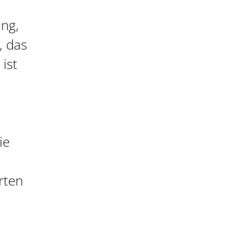
ung,
, das
ist
ie
rten