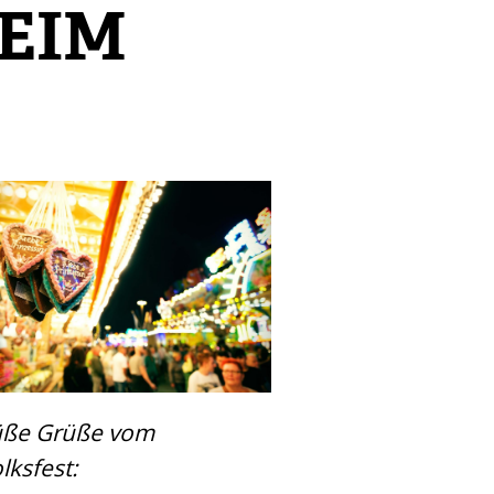
EIM
üße Grüße vom
lksfest: