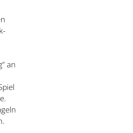
en
k-
g“ an
Spiel
e.
ngeln
n.