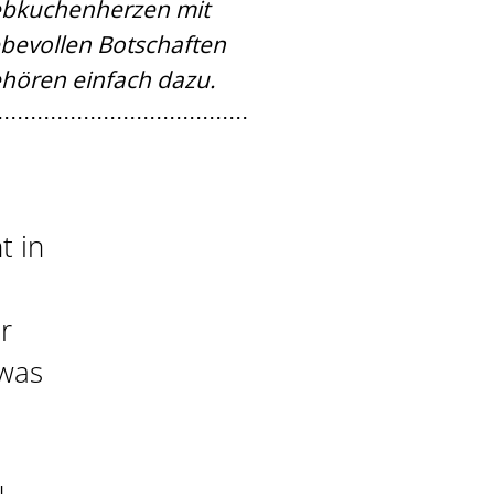
bkuchenherzen mit
ebevollen Botschaften
hören einfach dazu.
t in
r
 was