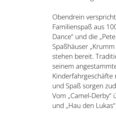
Obendrein verspricht
Familienspaß aus 100
Dance“ und die „Peter
Spaßhäuser „Krumm u
stehen bereit. Traditi
seinem angestammten 
Kinderfahrgeschäfte r
und Spaß sorgen zud
Vom „Camel-Derby“ ü
und „Hau den Lukas“ i