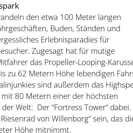
spark
rwandeln den etwa 100 Meter langen
Fahrgeschäften, Buden, Ständen und
ergessliches Erlebnisparadies für
esucher. Zugesagt hat für mutige
itfahrer das Propeller-Looping-Karusse
 bis zu 62 Metern Höhe lebendigen Fah
nalinjunkies sind außerdem das Highsp
d mit 80 Metern einer der höchsten
der Welt: Der “Fortress Tower“ dabei.
Riesenrad von Willenborg“ sein, das di
Meter Höhe mitnimmt.